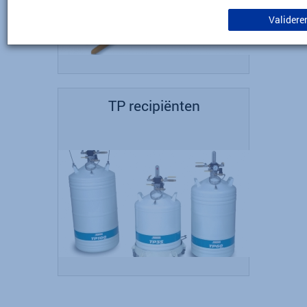
Validere
TP recipiënten