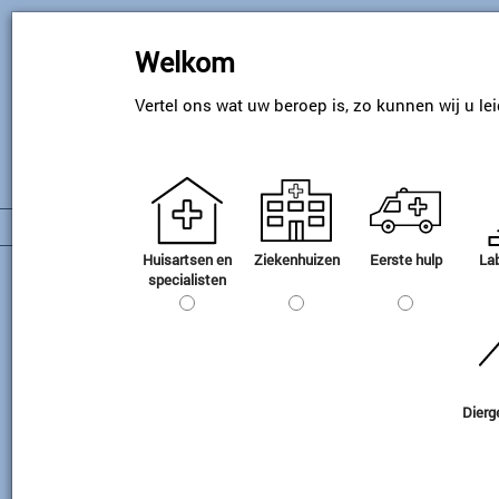
Skip
to
Welkom
main
content
Vertel ons wat uw beroep is, zo kunnen wij u le
Huisartsen en
Ziekenhuizen
Eerste hulp
Lab
TP gamma
specialisten
TP toebehoren
Dierg