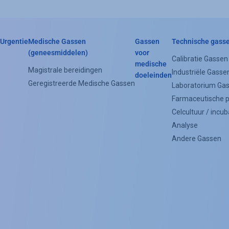
Urgentie
Medische Gassen
Gassen
Technische gass
Header
(geneesmiddelen)
voor
Calibratie Gassen
medische
Categorie
Magistrale bereidingen
Industriële Gasse
doeleinden
Geregistreerde Medische Gassen
Menu
Laboratorium Ga
Farmaceutische 
(Footer)
Celcultuur / incub
Analyse
Andere Gassen