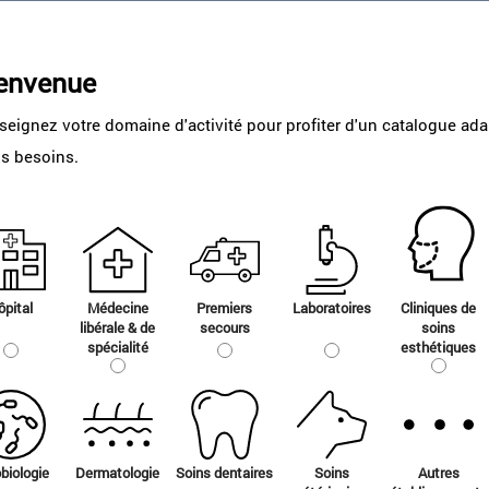
envenue
seignez votre domaine d'activité pour profiter d'un catalogue ad
os besoins.
ôpital
Médecine
Premiers
Laboratoires
Cliniques de
libérale & de
secours
soins
spécialité
esthétiques
biologie
Dermatologie
Soins dentaires
Soins
Autres