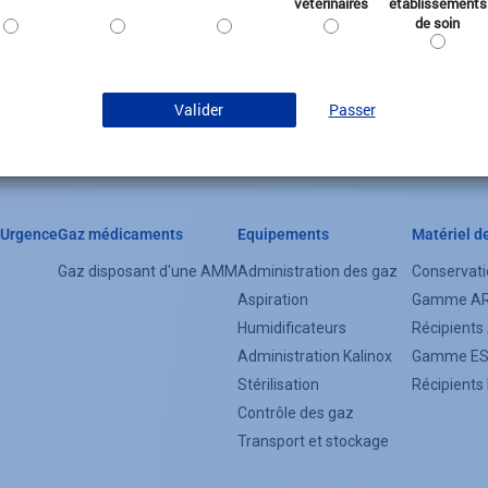
vétérinaires
établissements
de soin
ou
Valider
Passer
Urgence
Gaz médicaments
Equipements
Matériel d
Header
Gaz disposant d'une AMM
Administration des gaz
Conservati
Categorie
Aspiration
Gamme A
Menu
Humidificateurs
Récipient
Administration Kalinox
Gamme E
(Footer)
Stérilisation
Récipient
Contrôle des gaz
Transport et stockage