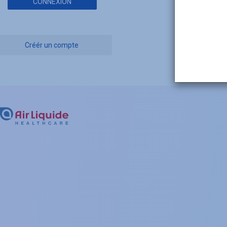
CONNEXION
Créér un compte