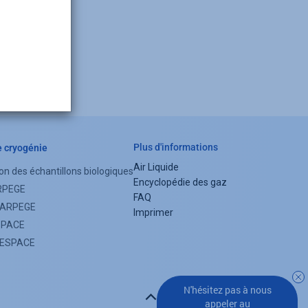
Plus d'informations
e cryogénie
Air Liquide
on des échantillons biologiques
Footer
Encyclopédie des gaz
RPEGE
FAQ
menu
s ARPEGE
Imprimer
SPACE
s ESPACE
N'hésitez pas à nous
Retour en haut de page
appeler au