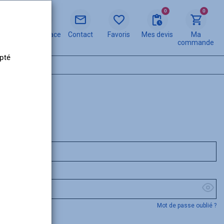
0
0
Mon espace
Contact
Favoris
Mes devis
Ma
commande
apté
Mot de passe oublié ?