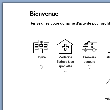
Skip
to
Bienvenue
main
content
Renseignez votre domaine d'activité pour profi
Hôpital
Médecine
Premiers
Lab
Matériel de cryogénie
libérale & de
secours
spécialité
Stockage et transfert
d'azote liquide
vét