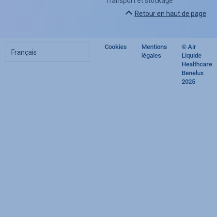
Transport et stockage
Retour en haut de page
Choisir
Cookies
Mentions
© Air
Footer
votre
légales
Liquide
langue
Healthcare
regulatory
Benelux
2025