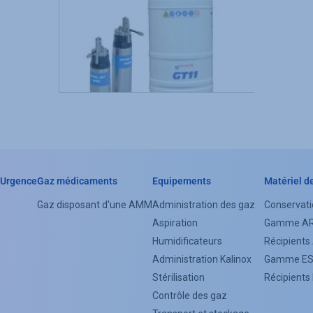
Urgence
Gaz médicaments
Equipements
Matériel d
Header
Gaz disposant d'une AMM
Administration des gaz
Conservati
Categorie
Aspiration
Gamme A
Menu
Humidificateurs
Récipient
Administration Kalinox
Gamme E
(Footer)
Stérilisation
Récipient
Contrôle des gaz