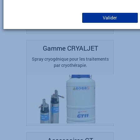
Valider
Gamme CRYALJET
Spray cryogénique pour les traitements
par cryothérapie.