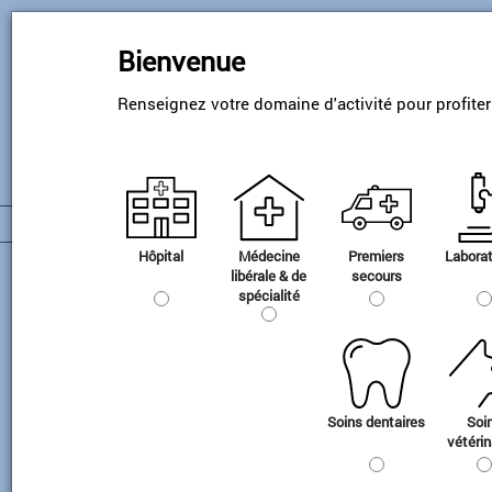
Skip
to
Bienvenue
main
content
Renseignez votre domaine d'activité pour profite
Hôpital
Médecine
Premiers
Laborat
Dermatologie
libérale & de
secours
spécialité
Accessoires CRYALJET
Accessoires CRYALJET pour les
traitements par cryothérapie.
Soins dentaires
Soi
vétérin