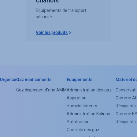
Chariots
Equipements de transport
sécurisé
Voir les produits
Urgence
Gaz médicaments
Equipements
Matériel d
Header
Gaz disposant d'une AMM
Administration des gaz
Conservati
Categorie
Aspiration
Gamme A
Menu
Humidificateurs
Récipient
Administration Kalinox
Gamme E
(Footer)
Stérilisation
Récipient
Contrôle des gaz