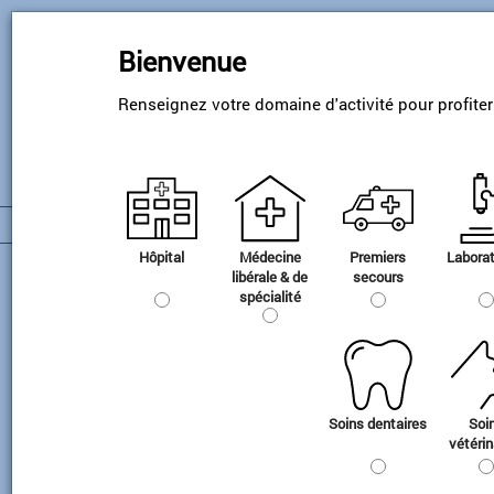
Skip
to
Bienvenue
main
content
Renseignez votre domaine d'activité pour profite
Hôpital
Médecine
Premiers
Laborat
Transport et stockage
libérale & de
secours
spécialité
Soins dentaires
Soi
vétérin