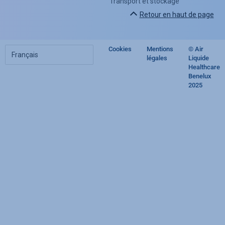
Transport et stockage
Retour en haut de page
Choisir
Cookies
Mentions
© Air
Footer
votre
légales
Liquide
langue
Healthcare
regulatory
Benelux
2025