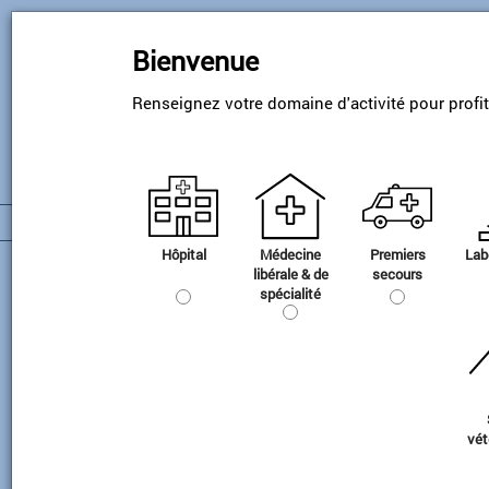
Skip
to
Bienvenue
main
content
Renseignez votre domaine d'activité pour profi
Hôpital
Médecine
Premiers
Lab
Gamme TP
libérale & de
secours
spécialité
Accessoires TP
vét