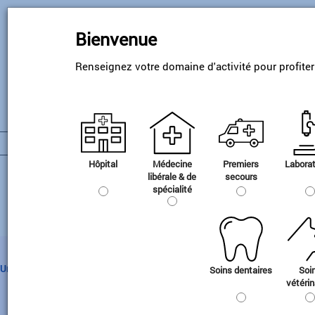
Skip
to
Bienvenue
main
content
Renseignez votre domaine d'activité pour profite
Hôpital
Médecine
Premiers
Laborat
Gamme pharmaceutique
libérale & de
secours
spécialité
Urgence
Gaz médicaments
Equipements
Matériel d
Soins dentaires
Soi
Header
vétérin
Gaz disposant d'une AMM
Administration des gaz
Conservati
Categorie
Aspiration
Gamme A