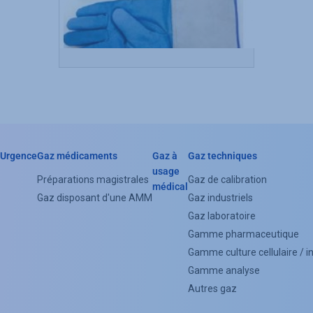
Urgence
Gaz médicaments
Gaz à
Gaz techniques
Header
usage
Préparations magistrales
Gaz de calibration
médical
Categorie
Gaz disposant d'une AMM
Gaz industriels
Menu
Gaz laboratoire
Gamme pharmaceutique
(Footer)
Gamme culture cellulaire / 
Gamme analyse
Autres gaz