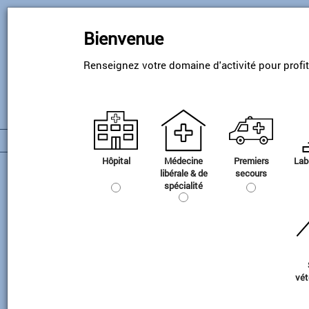
Skip
to
Bienvenue
main
content
Renseignez votre domaine d'activité pour profi
Hôpital
Médecine
Premiers
Lab
Equipements
libérale & de
secours
spécialité
Administration des gaz
Equipements pour l'administration des
gaz
vét