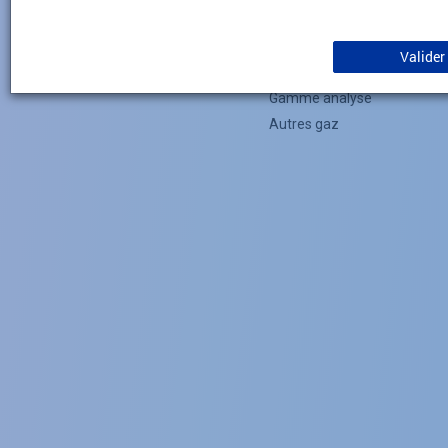
Menu
Gaz laboratoire
Gamme pharmaceutique
(Footer)
Valider
Gamme culture cellulaire / 
Gamme analyse
Autres gaz