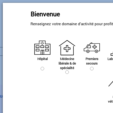
Skip
to
Bienvenue
main
content
Renseignez votre domaine d'activité pour profi
Hôpital
Médecine
Premiers
Lab
Gaz industriels
libérale & de
secours
spécialité
Urgence
Gaz médicaments
Gaz à
Gaz techniques
Header
vét
usage
Préparations magistrales
Gaz de calibration
médical
Categorie
Gaz disposant d'une AMM
Gaz industriels