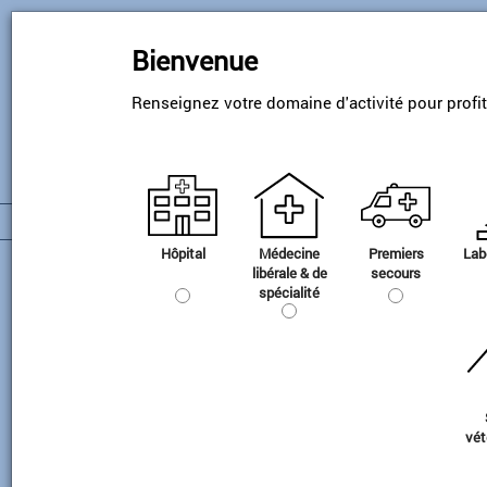
Skip
to
Bienvenue
main
content
Renseignez votre domaine d'activité pour profi
Hôpital
Médecine
Premiers
Lab
Aspiration
libérale & de
secours
spécialité
vét