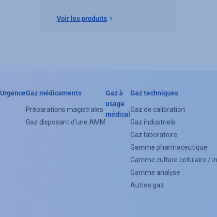
Voir les produits
Urgence
Gaz médicaments
Gaz à
Gaz techniques
Header
usage
Préparations magistrales
Gaz de calibration
médical
Categorie
Gaz disposant d'une AMM
Gaz industriels
Menu
Gaz laboratoire
Gamme pharmaceutique
(Footer)
Gamme culture cellulaire / 
Gamme analyse
Autres gaz