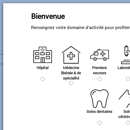
Skip
to
Bienvenue
main
content
Renseignez votre domaine d'activité pour profite
Hôpital
Médecine
Premiers
Laborat
Administration des gaz
libérale & de
secours
spécialité
Aspiration
Soins dentaires
Soi
vétérin