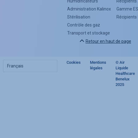
Menu
Humidificateurs
Récipient
Administration Kalinox
Gamme E
(Footer)
Stérilisation
Récipient
Contrôle des gaz
Transport et stockage
Retour en haut de page
Choisir
Cookies
Mentions
© Air
Footer
votre
légales
Liquide
langue
Healthcare
regulatory
Benelux
2025