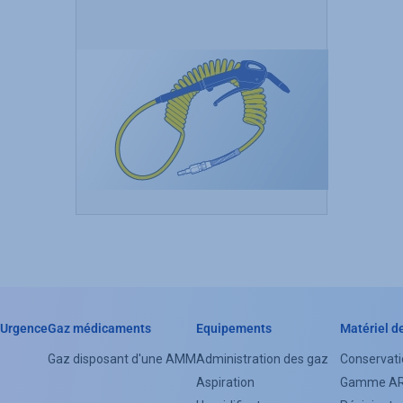
Urgence
Gaz médicaments
Equipements
Matériel d
Header
Gaz disposant d'une AMM
Administration des gaz
Conservati
Categorie
Aspiration
Gamme A