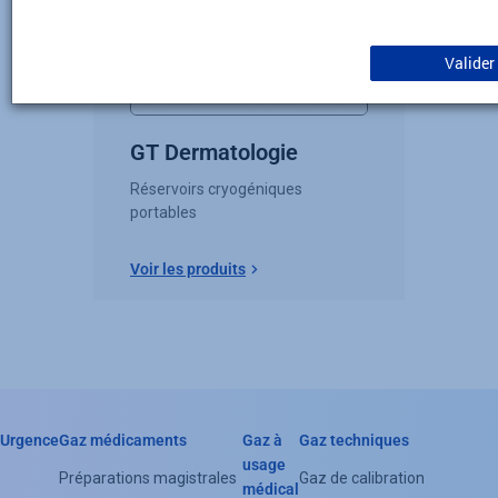
Valider
GT Dermatologie
Réservoirs cryogéniques
portables
Voir les produits
Urgence
Gaz médicaments
Gaz à
Gaz techniques
Header
usage
Préparations magistrales
Gaz de calibration
médical