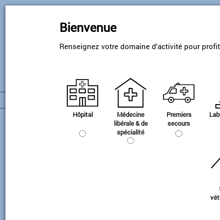
Skip
to
Bienvenue
main
content
Renseignez votre domaine d'activité pour profi
Hôpital
Médecine
Premiers
Lab
Gamme GT Dermatologie
libérale & de
secours
spécialité
vét