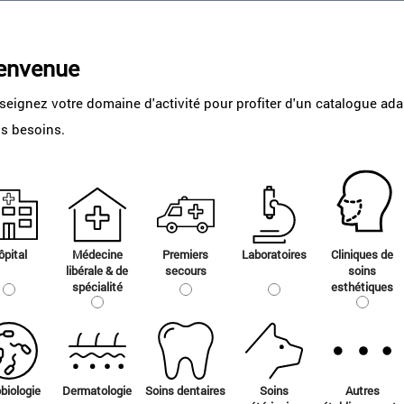
envenue
seignez votre domaine d'activité pour profiter d'un catalogue ad
os besoins.
ôpital
Médecine
Premiers
Laboratoires
Cliniques de
aments
Gaz à
Gaz techniques
Equipeme
libérale & de
secours
soins
spécialité
usage
esthétiques
ns magistrales
Gaz de calibration
Administra
médical
e
ant d'une AMM
Gaz industriels
Aspiration
Gaz laboratoire
Haute pres
Gamme pharmaceutique
Humidifica
biologie
Dermatologie
Soins dentaires
Soins
Autres
Gamme culture cellulaire / incubateur
Administr