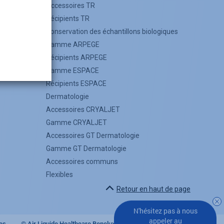
tion Kalinox
Accessoires TR
on
Récipients TR
es gaz
Conservation des échantillons biologiques
et stockage
Gamme ARPEGE
Récipients ARPEGE
Gamme ESPACE
Récipients ESPACE
Dermatologie
Accessoires CRYALJET
Gamme CRYALJET
Accessoires GT Dermatologie
Gamme GT Dermatologie
Accessoires communs
Flexibles
Retour en haut de page
N'hésitez pas à nous
appeler au
es
© Air Liquide Healthcare Benelux 2025