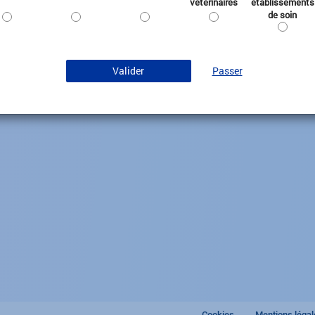
vétérinaires
établissements
Gamme analyse
Administra
de soin
Autres gaz
Stérilisati
Contrôle d
Transport 
Valider
Passer
Sécurité
Cookies
Mentions légal