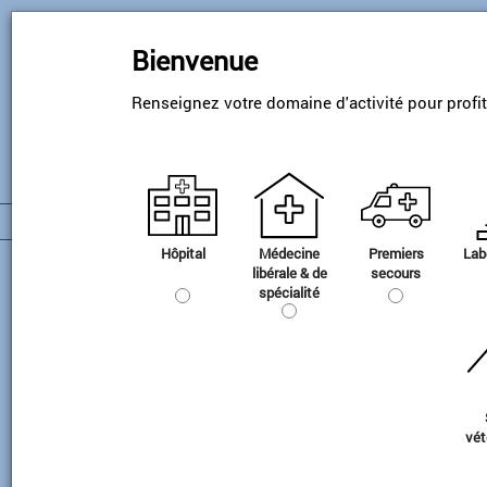
Skip
to
Bienvenue
main
content
Renseignez votre domaine d'activité pour profi
Hôpital
Médecine
Premiers
Lab
Accessoires TR
libérale & de
secours
spécialité
vét