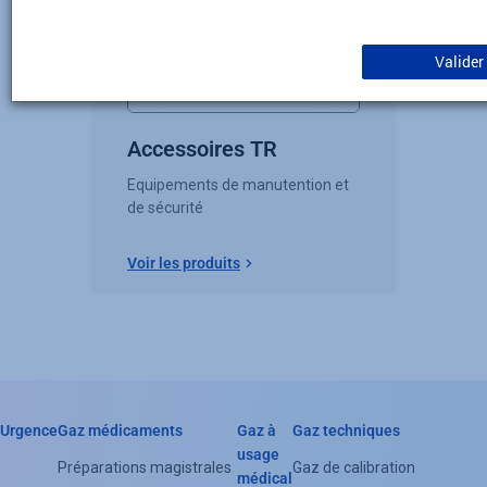
Valider
Accessoires TR
Equipements de manutention et
de sécurité
Voir les produits
Urgence
Gaz médicaments
Gaz à
Gaz techniques
Header
usage
Préparations magistrales
Gaz de calibration
médical