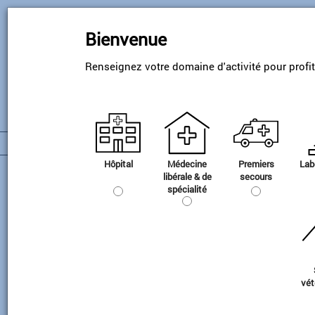
Skip
to
Bienvenue
main
content
Renseignez votre domaine d'activité pour profi
Hôpital
Médecine
Premiers
Lab
Administration Kalinox
libérale & de
secours
spécialité
vét