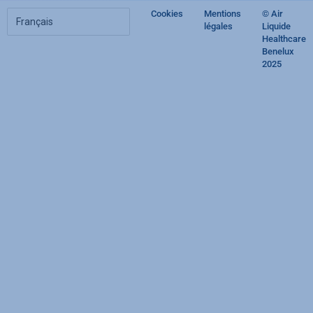
Choisir
Cookies
Mentions
© Air
Footer
votre
légales
Liquide
langue
Healthcare
regulatory
Benelux
2025