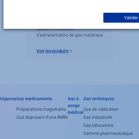
Materiel OPTIKINOX
Valider
Système modulaire
d'administration de gaz médicaux
Voir les produits
Urgence
Gaz médicaments
Gaz à
Gaz techniques
Header
usage
Préparations magistrales
Gaz de calibration
médical
Categorie
Gaz disposant d'une AMM
Gaz industriels
Menu
Gaz laboratoire
Gamme pharmaceutique