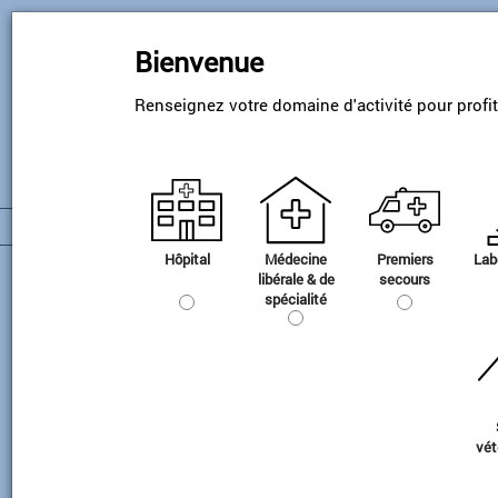
Skip
to
Bienvenue
main
content
Renseignez votre domaine d'activité pour profi
Hôpital
Médecine
Premiers
Lab
Administration NO
libérale & de
secours
spécialité
vét